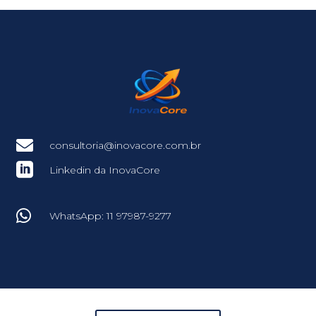

consultoria@inovacore.com.br

Linkedin da InovaCore

WhatsApp: 11 97987-9277