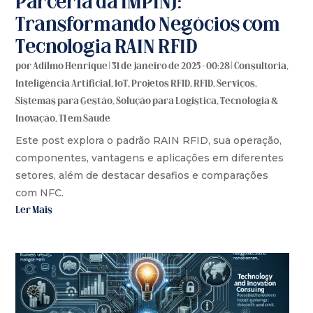
Parceria da IMPINJ:
Transformando Negócios com
Tecnologia RAIN RFID
por
Adilmo Henrique
|
31 de janeiro de 2025 - 00:28
|
Consultoria
,
Inteligência Artificial
,
IoT
,
Projetos RFID
,
RFID
,
Serviços
,
Sistemas para Gestão
,
Solução para Logistica
,
Tecnologia &
Inovação
,
TI em Saúde
Este post explora o padrão RAIN RFID, sua operação,
componentes, vantagens e aplicações em diferentes
setores, além de destacar desafios e comparações
com NFC.
Ler Mais