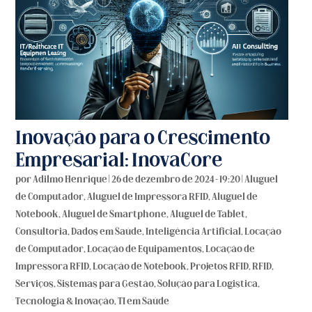
Inovação para o Crescimento
Empresarial: InovaCore
por
Adilmo Henrique
|
26 de dezembro de 2024 - 19:20
|
Aluguel
de Computador
,
Aluguel de Impressora RFID
,
Aluguel de
Notebook
,
Aluguel de Smartphone
,
Aluguel de Tablet
,
Consultoria
,
Dados em Saúde
,
Inteligência Artificial
,
Locação
de Computador
,
Locação de Equipamentos
,
Locação de
Impressora RFID
,
Locação de Notebook
,
Projetos RFID
,
RFID
,
Serviços
,
Sistemas para Gestão
,
Solução para Logistica
,
Tecnologia & Inovação
,
TI em Saúde