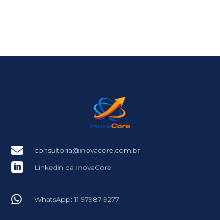

consultoria@inovacore.com.br

Linkedin da InovaCore

WhatsApp: 11 97987-9277