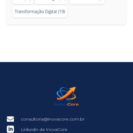
Transformação Digital
(19)

consultoria@inovacore.com.br

Linkedin da InovaCore