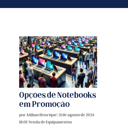
Opções de Notebooks
em Promoção
por
Adilmo Henrique
|
21 de agosto de 2024 -
18:01
|
Venda de Equipamentos