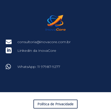

consultoria@inovacore.com.br

Linkedin da InovaCore

WhatsApp: 11 97987-9277
Política de Privacidade