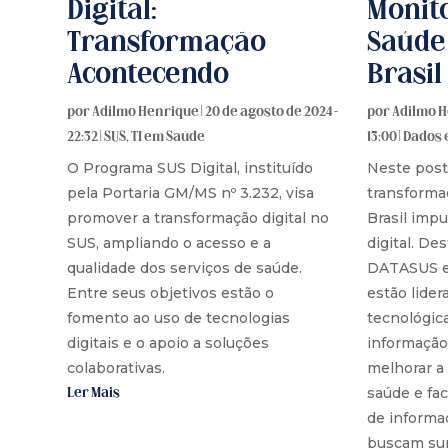
Digital:
Monit
Transformação
Saúde 
Acontecendo
Brasil
por
Adilmo Henrique
|
20 de agosto de 2024 -
por
Adilmo 
22:32
|
SUS
,
TI em Saúde
13:00
|
Dados 
O Programa SUS Digital, instituído
Neste post
pela Portaria GM/MS nº 3.232, visa
transforma
promover a transformação digital no
Brasil impu
SUS, ampliando o acesso e a
digital. De
qualidade dos serviços de saúde.
DATASUS e
Entre seus objetivos estão o
estão lider
fomento ao uso de tecnologias
tecnológic
digitais e o apoio a soluções
informação
colaborativas.
melhorar a 
saúde e fac
Ler Mais
de informaç
buscam sup