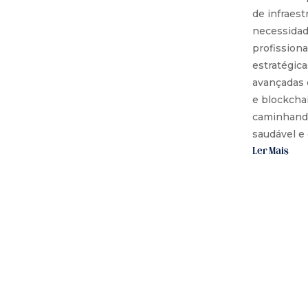
de infraest
necessidad
profissiona
estratégica
avançadas c
e blockchai
caminhando
saudável e
Ler Mais