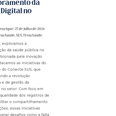
oramento da
Digital no
Henrique
|
27 de julho de 2024 -
em Saúde
,
SUS
,
TI em Saúde
, exploramos a
ção da saúde pública no
lsionada pela inovação
stacamos as iniciativas do
 do Conecte SUS, que
ando a revolução
a e de gestão da
 no setor. Com foco em
qualidade dos registros de
ilitar o compartilhamento
ões, essas iniciativas
erar desafios como a falta