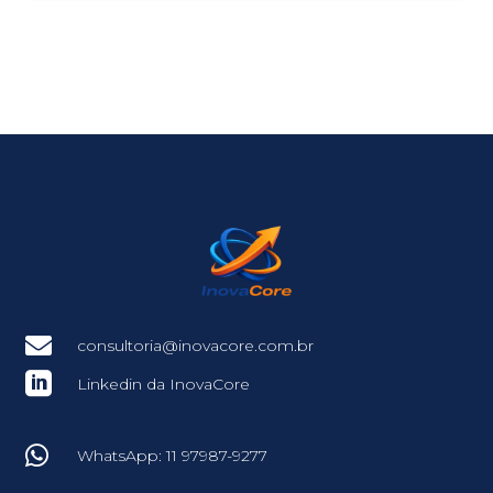

consultoria@inovacore.com.br

Linkedin da InovaCore

WhatsApp: 11 97987-9277