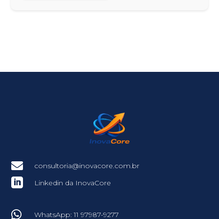

consultoria@inovacore.com.br

Linkedin da InovaCore

WhatsApp: 11 97987-9277