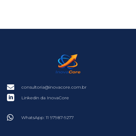

consultoria@inovacore.com.br

Linkedin da InovaCore

WhatsApp: 11 97987-9277