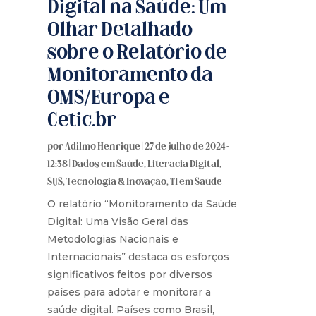
Digital na Saúde: Um
Olhar Detalhado
sobre o Relatório de
Monitoramento da
OMS/Europa e
Cetic.br
por
Adilmo Henrique
|
27 de julho de 2024 -
12:38
|
Dados em Saúde
,
Literacia Digital
,
SUS
,
Tecnologia & Inovação
,
TI em Saúde
O relatório “Monitoramento da Saúde
Digital: Uma Visão Geral das
Metodologias Nacionais e
Internacionais” destaca os esforços
significativos feitos por diversos
países para adotar e monitorar a
saúde digital. Países como Brasil,