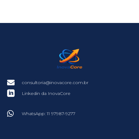

consultoria@inovacore.com.br

Linkedin da InovaCore

WhatsApp: 11 97987-9277