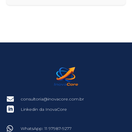

consultoria@inovacore.com.br

Linkedin da InovaCore

WhatsApp: 11 97987-9277