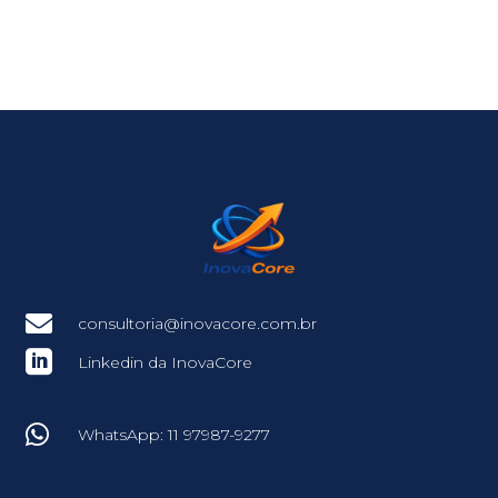

consultoria@inovacore.com.br

Linkedin da InovaCore

WhatsApp: 11 97987-9277