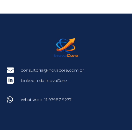

consultoria@inovacore.com.br

Linkedin da InovaCore

WhatsApp: 11 97987-9277