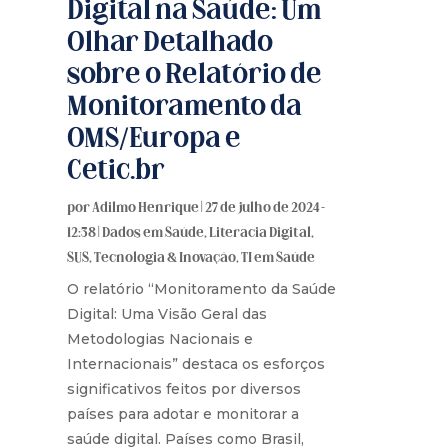
Digital na Saúde: Um
Olhar Detalhado
sobre o Relatório de
Monitoramento da
OMS/Europa e
Cetic.br
por
Adilmo Henrique
|
27 de julho de 2024 -
12:38
|
Dados em Saúde
,
Literacia Digital
,
SUS
,
Tecnologia & Inovação
,
TI em Saúde
O relatório “Monitoramento da Saúde
Digital: Uma Visão Geral das
Metodologias Nacionais e
Internacionais” destaca os esforços
significativos feitos por diversos
países para adotar e monitorar a
saúde digital. Países como Brasil,