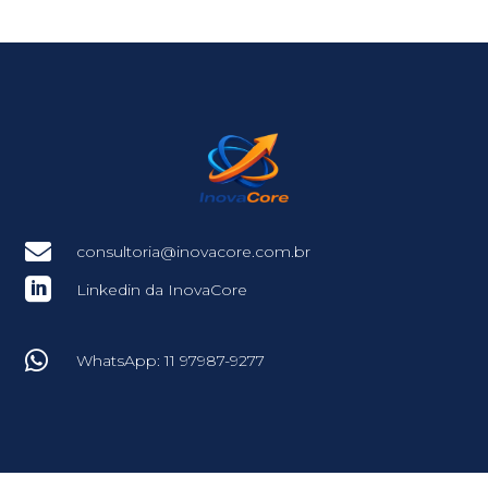

consultoria@inovacore.com.br

Linkedin da InovaCore

WhatsApp: 11 97987-9277