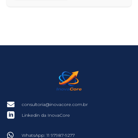

consultoria@inovacore.com.br

Linkedin da InovaCore

WhatsApp: 11 97987-9277