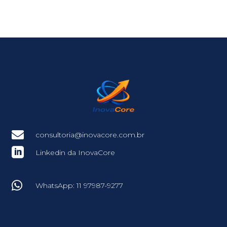

consultoria@inovacore.com.br

Linkedin da InovaCore

WhatsApp: 11 97987-9277