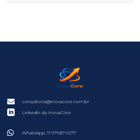

consultoria@inovacore.com.br

Linkedin da InovaCore

WhatsApp: 11 97987-9277