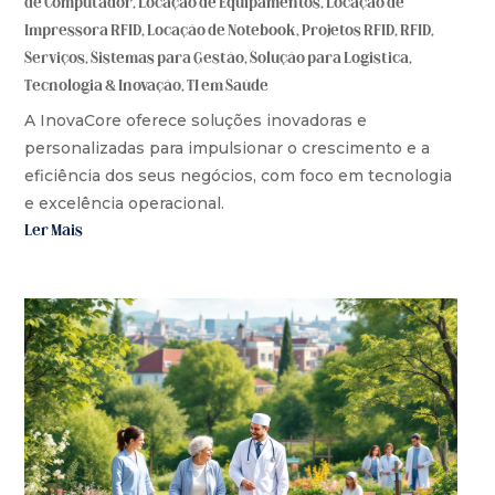
de Computador
,
Locação de Equipamentos
,
Locação de
Impressora RFID
,
Locação de Notebook
,
Projetos RFID
,
RFID
,
Serviços
,
Sistemas para Gestão
,
Solução para Logistica
,
Tecnologia & Inovação
,
TI em Saúde
A InovaCore oferece soluções inovadoras e
personalizadas para impulsionar o crescimento e a
eficiência dos seus negócios, com foco em tecnologia
e excelência operacional.
Ler Mais