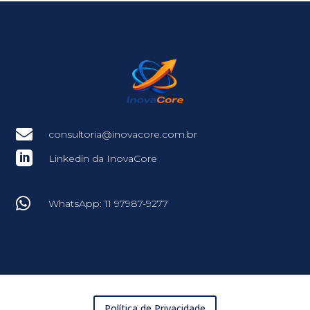

consultoria@inovacore.com.br

Linkedin da InovaCore

WhatsApp: 11 97987-9277
Política de Privacidade