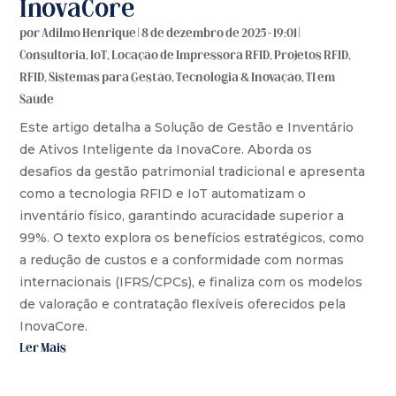
InovaCore
por
Adilmo Henrique
|
8 de dezembro de 2025 - 19:01
|
Consultoria
,
IoT
,
Locação de Impressora RFID
,
Projetos RFID
,
RFID
,
Sistemas para Gestão
,
Tecnologia & Inovação
,
TI em
Saúde
Este artigo detalha a Solução de Gestão e Inventário
de Ativos Inteligente da InovaCore. Aborda os
desafios da gestão patrimonial tradicional e apresenta
como a tecnologia RFID e IoT automatizam o
inventário físico, garantindo acuracidade superior a
99%. O texto explora os benefícios estratégicos, como
a redução de custos e a conformidade com normas
internacionais (IFRS/CPCs), e finaliza com os modelos
de valoração e contratação flexíveis oferecidos pela
InovaCore.
Ler Mais