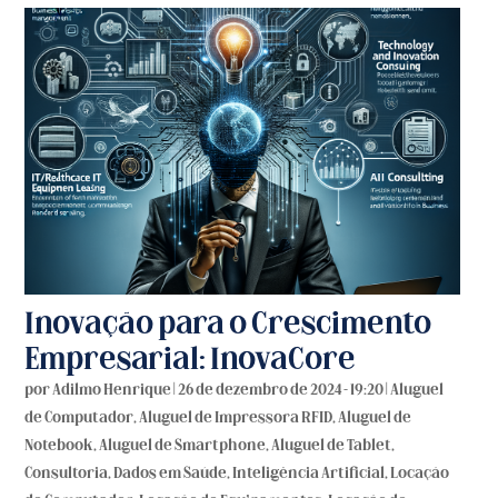
Inovação para o Crescimento
Empresarial: InovaCore
por
Adilmo Henrique
|
26 de dezembro de 2024 - 19:20
|
Aluguel
de Computador
,
Aluguel de Impressora RFID
,
Aluguel de
Notebook
,
Aluguel de Smartphone
,
Aluguel de Tablet
,
Consultoria
,
Dados em Saúde
,
Inteligência Artificial
,
Locação