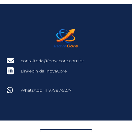

consultoria@inovacore.com.br

Linkedin da InovaCore

WhatsApp: 11 97987-9277