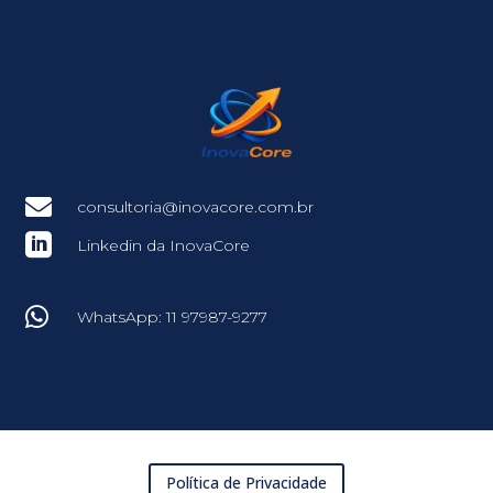

consultoria@inovacore.com.br

Linkedin da InovaCore

WhatsApp: 11 97987-9277
Política de Privacidade