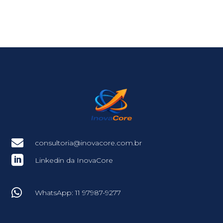

consultoria@inovacore.com.br

Linkedin da InovaCore

WhatsApp: 11 97987-9277