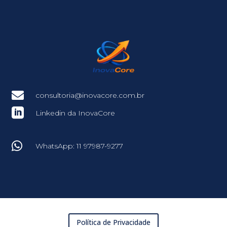

consultoria@inovacore.com.br

Linkedin da InovaCore

WhatsApp: 11 97987-9277
Política de Privacidade