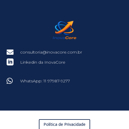

consultoria@inovacore.com.br

Linkedin da InovaCore

WhatsApp: 11 97987-9277
Política de Privacidade