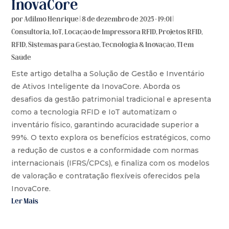
InovaCore
por
Adilmo Henrique
|
8 de dezembro de 2025 - 19:01
|
Consultoria
,
IoT
,
Locação de Impressora RFID
,
Projetos RFID
,
RFID
,
Sistemas para Gestão
,
Tecnologia & Inovação
,
TI em
Saúde
Este artigo detalha a Solução de Gestão e Inventário
de Ativos Inteligente da InovaCore. Aborda os
desafios da gestão patrimonial tradicional e apresenta
como a tecnologia RFID e IoT automatizam o
inventário físico, garantindo acuracidade superior a
99%. O texto explora os benefícios estratégicos, como
a redução de custos e a conformidade com normas
internacionais (IFRS/CPCs), e finaliza com os modelos
de valoração e contratação flexíveis oferecidos pela
InovaCore.
Ler Mais