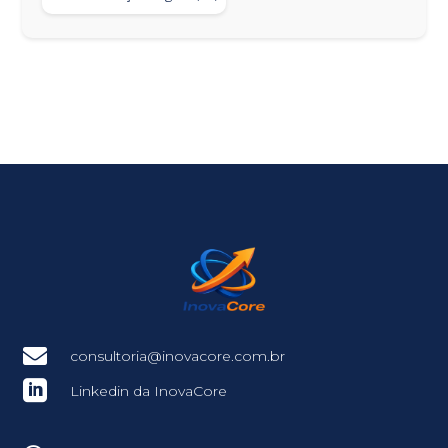

consultoria@inovacore.com.br

Linkedin da InovaCore