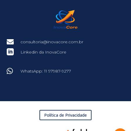

consultoria@inovacore.com.br

Linkedin da InovaCore

WhatsApp: 11 97987-9277
Política de Privacidade