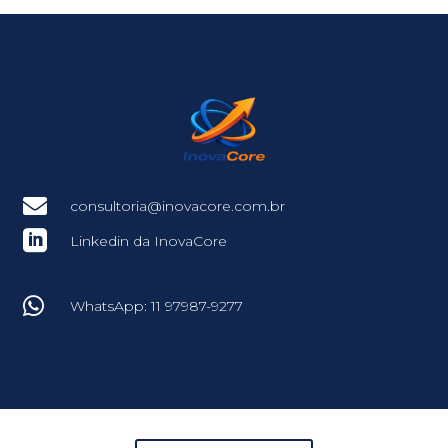

consultoria@inovacore.com.br

Linkedin da InovaCore

WhatsApp: 11 97987-9277